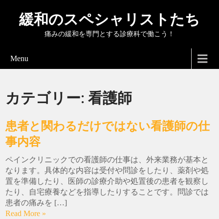
緩和のスペシャリストたち
痛みの緩和を専門とする診療科で働こう！
Menu
カテゴリー:
看護師
患者と関わるだけではない看護師の仕
事内容
ペインクリニックでの看護師の仕事は、外来業務が基本と
なります。具体的な内容は受付や問診をしたり、薬剤や処
置を準備したり、医師の診療介助や処置後の患者を観察し
たり、自宅療養などを指導したりすることです。問診では
患者の痛みを […]
Read More »