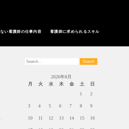
はない看護師の仕事内容
看護師に求められるスキル
2026年8月
月
火
水
木
金
土
日
1
2
3
4
5
6
7
8
9
10
11
12
13
14
15
16